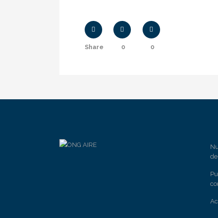
Share
0
0
Nu
de
Pu
co
Ac