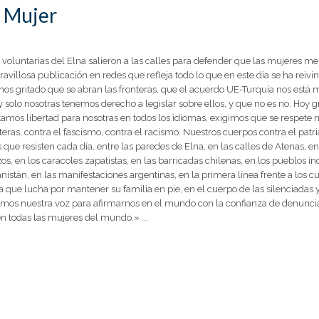
a Mujer
y voluntarias del Elna salieron a las calles para defender que las mujeres me
ravillosa publicación en redes que refleja todo lo que en este día se ha re
gritado que se abran las fronteras, que el acuerdo UE-Turquía nos está ma
y solo nosotras tenemos derecho a legislar sobre ellos, y que no es no. Hoy 
tamos libertad para nosotras en todos los idiomas, exigimos que se respete 
teras, contra el fascismo, contra el racismo. Nuestros cuerpos contra el patr
 que resisten cada día, entre las paredes de Elna, en las calles de Atenas, 
os, en los caracoles zapatistas, en las barricadas chilenas, en los pueblos in
istán, en las manifestaciones argentinas, en la primera línea frente a los 
la que lucha por mantener su familia en pie, en el cuerpo de las silenciada
samos nuestra voz para afirmarnos en el mundo con la confianza de denuncia
n todas las mujeres del mundo.» ...