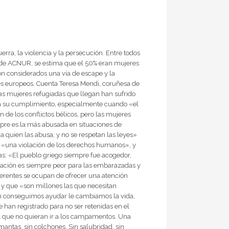
rra, la violencia y la persecución. Entre todos
es de ACNUR, se estima que el 50% eran mujeres
n considerados una vía de escape y la
ses europeos. Cuenta Teresa Mendi, coruñesa de
as mujeres refugiadas que llegan han sufrido
ica su cumplimiento, especialmente cuando «el
 de los conflictos bélicos, pero las mujeres
empre es la más abusada en situaciones de
 quien las abusa, y no se respetan las leyes»
es «una violación de los derechos humanos», y
as: «El pueblo griego siempre fue acogedor,
tuación es siempre peor para las embarazadas y
ferentes se ocupan de ofrecer una atención
 y que «son millones las que necesitan
en conseguimos ayudar le cambiamos la vida,
 han registrado para no ser retenidas en el
al que no quieran ir a los campamentos. Una
 mantas, sin colchones. Sin salubridad, sin