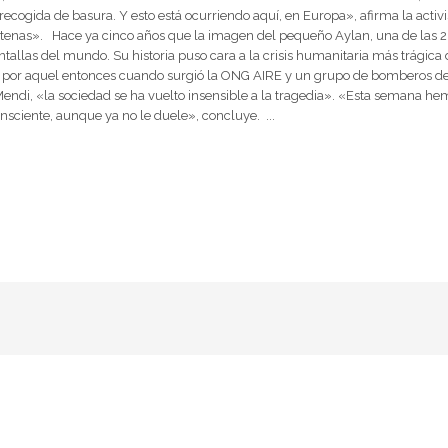
n recogida de basura. Y esto está ocurriendo aquí, en Europa», afirma la act
 Atenas». Hace ya cinco años que la imagen del pequeño Aylan, una de las 
antallas del mundo. Su historia puso cara a la crisis humanitaria más trágic
e por aquel entonces cuando surgió la ONG AIRE y un grupo de bomberos de A
Mendi, «la sociedad se ha vuelto insensible a la tragedia». «Esta semana he
nsciente, aunque ya no le duele», concluye. ...