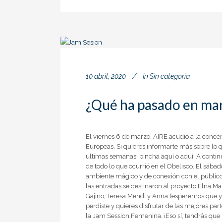
10 abril, 2020
In
Sin categoría
¿Qué ha pasado en ma
El viernes 6 de marzo, AIRE acudió a la concen
Europeas. Si quieres informarte más sobre lo q
últimas semanas, pincha aquí o aquí. A conti
de todo lo que ocurrió en el Obelisco. El sáb
ambiente mágico y de conexión con el público
las entradas se destinaron al proyecto Elna Ma
Gajino, Teresa Mendi y Anna (esperemos que ya 
perdiste y quieres disfrutar de las mejores pa
la Jam Session Femenina. ¡Eso sí, tendrás que 