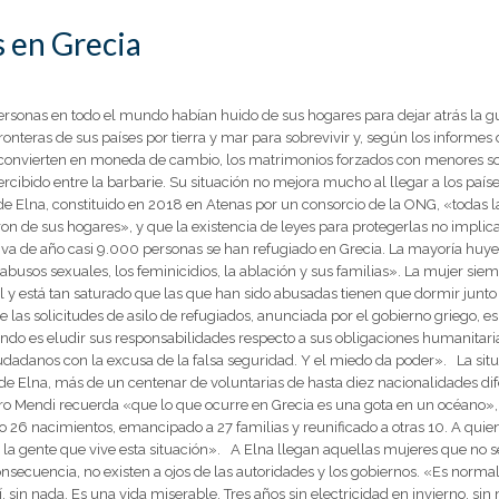
s en Grecia
rsonas en todo el mundo habían huido de sus hogares para dejar atrás la gue
fronteras de sus países por tierra y mar para sobrevivir y, según los inform
e convierten en moneda de cambio, los matrimonios forzados con menores so
rcibido entre la barbarie. Su situación no mejora mucho al llegar a los paí
e Elna, constituido en 2018 en Atenas por un consorcio de la ONG, «todas l
eron de sus hogares», y que la existencia de leyes para protegerlas no impl
 va de año casi 9.000 personas se han refugiado en Grecia. La mayoría huyen
abusos sexuales, los feminicidios, la ablación y sus familias». La mujer si
y está tan saturado que las que han sido abusadas tienen que dormir junto a
 las solicitudes de asilo de refugiados, anunciada por el gobierno griego, 
ndo es eludir sus responsabilidades respecto a sus obligaciones humanitari
udadanos con la excusa de la falsa seguridad. Y el miedo da poder». La si
 de Elna, más de un centenar de voluntarias de hasta diez nacionalidades di
pero Mendi recuerda «que lo que ocurre en Grecia es una gota en un océano»,
26 nacimientos, emancipado a 27 familias y reunificado a otras 10. A qui
la gente que vive esta situación». A Elna llegan aquellas mujeres que no se
onsecuencia, no existen a ojos de las autoridades y los gobiernos. «Es norm
í, sin nada. Es una vida miserable. Tres años sin electricidad en invierno, sin