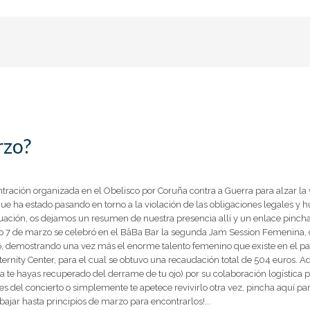
rzo?
tración organizada en el Obelisco por Coruña contra a Guerra para alzar la v
ue ha estado pasando en torno a la violación de las obligaciones legales y 
nuación, os dejamos un resumen de nuestra presencia allí y un enlace pinc
ado 7 de marzo se celebró en el BâBa Bar la segunda Jam Session Femenina,
, demostrando una vez más el enorme talento femenino que existe en el p
ternity Center, para el cual se obtuvo una recaudación total de 504 euros.
te hayas recuperado del derrame de tu ojo) por su colaboración logística par
rtes del concierto o simplemente te apetece revivirlo otra vez, pincha aquí p
bajar hasta principios de marzo para encontrarlos!...