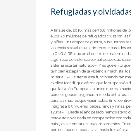
Refugiadas y olvidada
A finales del 2018, más de 70,8 millones de pe
ellos, 26 millones de refugiados cruzaron las 
y niñas. En tiempos de guerra, sus cuerpos s
violencia sexual es un crimen que pasa desape
la ONG AIRE, que en el centro de maternidad d
algún tipo de violencia sexual desde que sali
sistema está tan saturado». Y es que en lo que
también escapan de la violencia machista, los 
miseria. «El sistema está funcionando tan mal 
explica Mendi, que afirma que la suspensión de
que la Unión Europea «lo único que está hacie
pero los gobiernos generan miedo entre los ci
para las madres que viajan solas. En el centro
integral a 85 mujeres, bebés, niños y niñas, 
ayuda»: «Desde el año pasado hemos atendido 
pero esto no es nada en comparación con toda 
país y evitar entrar en los campamentos. En c
persona puede llegar a vivir hasta tres años all