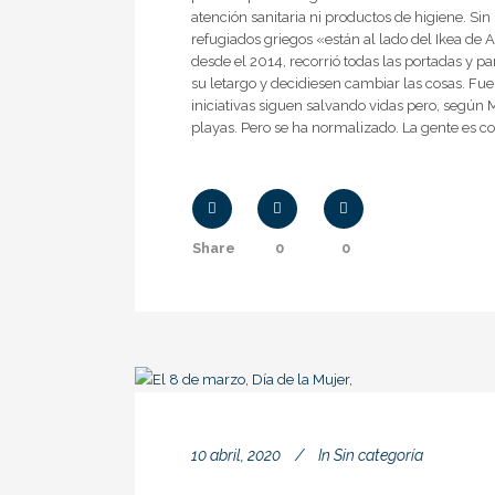
atención sanitaria ni productos de higiene. Si
refugiados griegos «están al lado del Ikea de
desde el 2014, recorrió todas las portadas y p
su letargo y decidiesen cambiar las cosas. Fu
iniciativas siguen salvando vidas pero, según 
playas. Pero se ha normalizado. La gente es co
Share
0
0
10 abril, 2020
In
Sin categoría