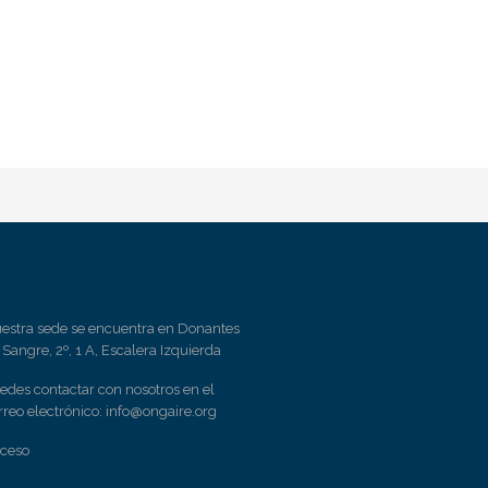
estra sede se encuentra en Donantes
 Sangre, 2º, 1 A, Escalera Izquierda
edes contactar con nosotros en el
rreo electrónico:
info@ongaire.org
ceso