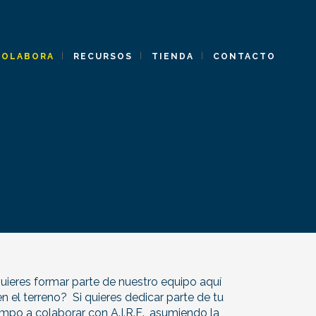
COLABORA
RECURSOS
TIENDA
CONTACTO
uieres formar parte de nuestro equipo aquí
en el terreno? Si quieres dedicar parte de tu
empo a colaborar con A.I.R.E., asumiendo la