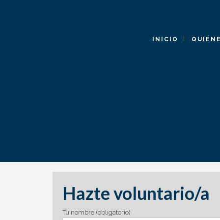
INICIO
QUIÉN
Hazte voluntario/a
Por favor, deja este campo vacío.
Tu nombre (obligatorio)